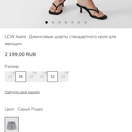
LCW Jeans
Джинсовые шорты стандартного кроя для
женщин
2 199,00 RUB
Размер:
24
26
28
30
32
34
Найдите свой размер
Цвет:
Серый Родео