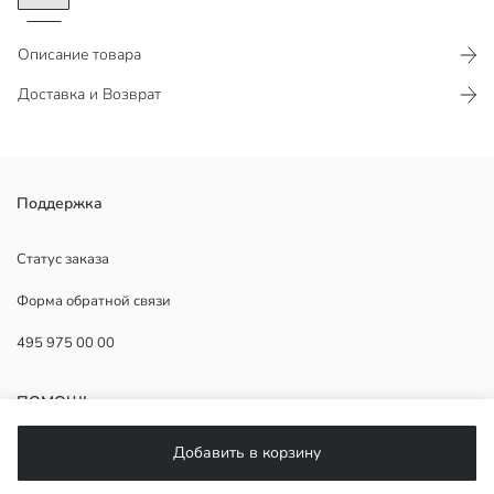
Описание товара
Доставка и Возврат
Джинсовые шорты с высокой посадкой для женщин,
Поддержка
выполненные из хлопкового денима. Имеют дизайн с пятью
карманами и застежку на молнию и пуговицу.
Статус заказа
Форма обратной связи
495 975 00 00
Основная Ткань:
Страна происхождения:
Продавец:
ПОМОЩЬ
Бренд:
Пол:
Добавить в корзину
Форма:
ЧаВо
Ткань: