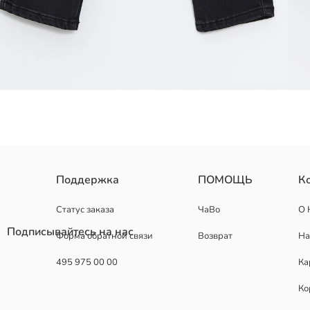
Поддержка
ПОМОЩЬ
К
Основная Ткань:
Страна происхождения:
Продавец:
Статус заказа
ЧаВо
О 
Бренд:
Подписывайтесь на нас
Форма обратной связи
Возврат
На
Пол:
Форма:
495 975 00 00
Ка
Ткань:
Посадка:
Ко
фасон брюк:
Толщина: