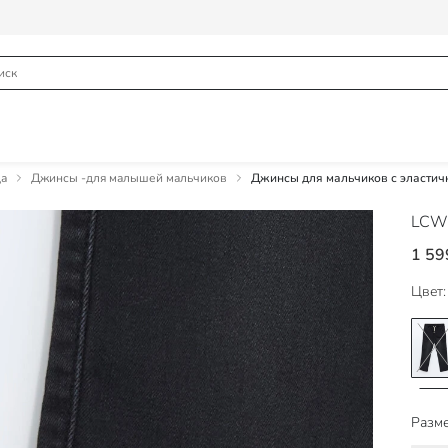
а
Джинсы -для малышей мальчиков
Джинсы для мальчиков с эласти
LCW
1 59
Цвет:
Разме