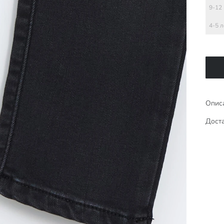
9-12
4-5 л
Опис
Доста