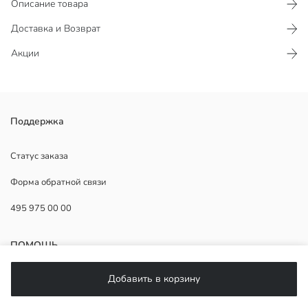
Описание товара
Доставка и Возврат
Акции
Футболка для девочек, с круглым вырезом и короткими рукавами.
Поддержка
Принт спереди и ткань из 100% хлопка.
Основная Ткань:
Статус заказа
Страна происхождения:
Форма обратной связи
Продавец:
Бренд:
495 975 00 00
Пол:
Форма:
Ткань:
ПОМОЩЬ
Толщина:
Длина:
Добавить в корзину
ЧаВо
Возврат