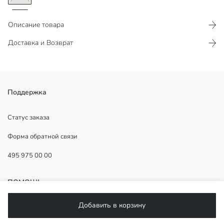
Описание товара
Доставка и Возврат
Футболка для Мужское с круглым вырезом, коротким рукавом,
Поддержка
выполнена из джерси и дополнена деталями с принтом.
Статус заказа
Форма обратной связи
Основная Ткань:
495 975 00 00
Страна происхождения:
Продавец:
Бренд:
ПОМОЩЬ
Пол:
Форма:
Добавить в корзину
Ткань:
ЧаВо
Толщина: