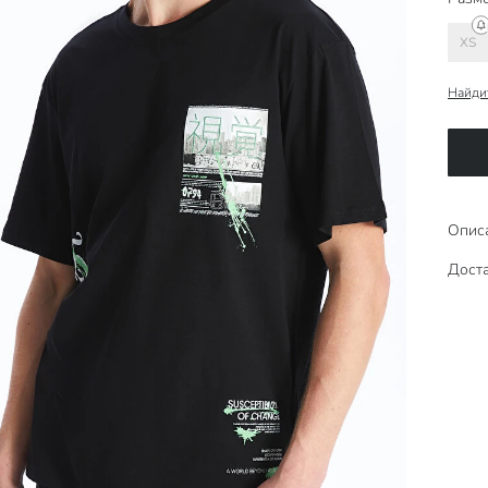
XS
Найди
Опис
Доста