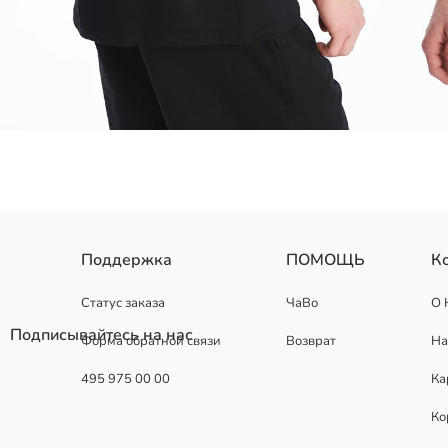
Поддержка
ПОМОЩЬ
К
Статус заказа
ЧаВо
О 
Основная Ткань:
Подписывайтесь на нас
Форма обратной связи
Возврат
На
Страна происхождения:
Продавец:
495 975 00 00
Ка
Бренд:
Пол:
Ко
Форма:
Ткань: