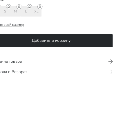
S
M
L
XL
те свой размер
Добавить в корзину
ание товара
вка и Возврат