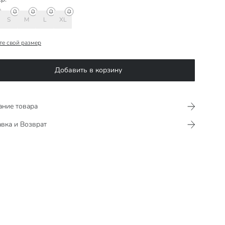
S
M
L
XL
те свой размер
Добавить в корзину
ание товара
вка и Возврат