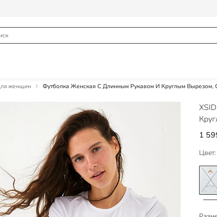
для женщин
Футболка Женская С Длинным Рукавом И Круглым Вырезом, 
XSI
Круг
1 59
Цвет:
Разме