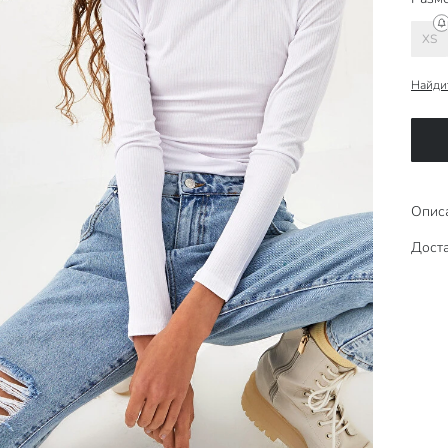
XS
Найди
Опис
Доста