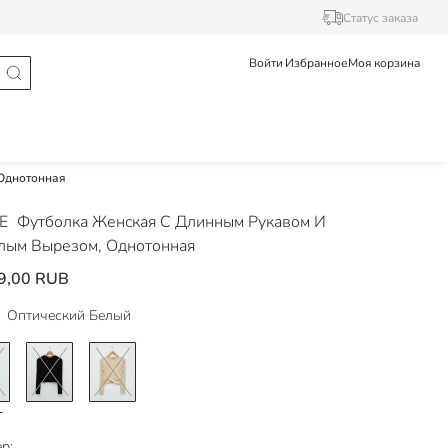
Статус заказа
Войти
Избранное
Моя корзина
Однотонная
DE
Футболка Женская С Длинным Рукавом И
лым Вырезом, Однотонная
9,00 RUB
Оптический Белый
р: