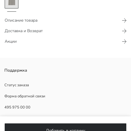
Описание товара
Доставка и Возврат
Акции
Женская футболка экстра узкого кроя, с круглым вырезом и
Поддержка
коротким рукавом, из ткани рибана, украшенная принтом из страз
спереди.
Статус заказа
Форма обратной связи
495 975 00 00
Основная Ткань:
Страна происхождения:
Продавец:
ПОМОЩЬ
Бренд:
Добавить в корзину