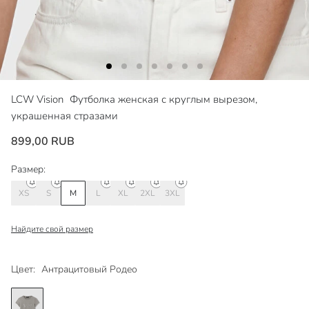
LCW Vision
Футболка женская с круглым вырезом,
украшенная стразами
899,00 RUB
Размер:
XS
S
M
L
XL
2XL
3XL
Найдите свой размер
Цвет:
Антрацитовый Родео