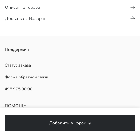
Описание товара
Доставка и Возврат
Защита подбородка спереди посередине и застежка-молния.
Поддержка
Хлопковая смесь, гребенной хлопок.
Наполнитель:
Статус заказа
Основная Ткань:
Форма обратной связи
Подкладка:
Страна происхождения:
495 975 00 00
Продавец:
Бренд:
Пол:
ПОМОЩЬ
Форма:
Ткань:
Материал подкладки:
ЧаВо
Добавить в корзину
Материал пинеток (ботиночек):
Возврат
Подписывайтесь на нас