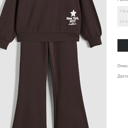
7-8 л
13-1
Опис
Доста