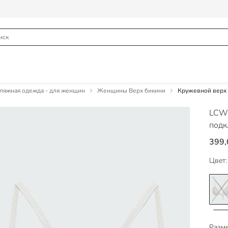
яжная одежда - для женщин
Женщины Верх бикини
Кружевной верх 
LCW
подк
399,
Цвет:
Разме