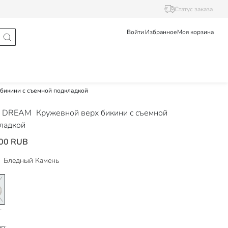
Статус заказа
Войти
Избранное
Моя корзина
бикини с съемной подкладкой
 DREAM
Кружевной верх бикини с съемной
ладкой
00 RUB
Бледный Камень
р: