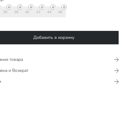
36
38
40
42
44
46
Добавить в корзину
ание товара
вка и Возврат
и