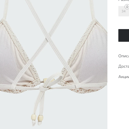
34
Опис
Доста
Акци