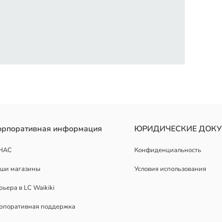
ом, с элегантными перекрещивающимися лямками на спине и завя
орпоративная информация
ЮРИДИЧЕСКИЕ ДОК
НАС
Конфиденциальность
ши магазины
Условия использования
рьера в LC Waikiki
рпоративная поддержка