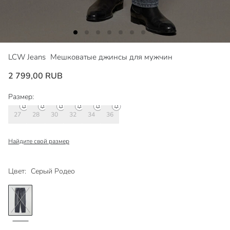
LCW Jeans
Мешковатые джинсы для мужчин
2 799,00 RUB
Размер:
27
28
30
32
34
36
Найдите свой размер
Цвет:
Серый Родео