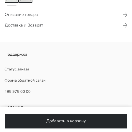
Описание товара
Доставка и Возврат
Сшитая из 100% хлопковой ткани оксфорд, эта мужская рубашка с
Поддержка
длинным рукавом имеет воротник на пуговицах, застежку на
пуговицы спереди и один нагрудный карман.
Статус заказа
Форма обратной связи
495 975 00 00
Основная Ткань:
Страна происхождения:
Продавец:
ПОМОЩЬ
Бренд:
Пол:
Добавить в корзину
Форма:
ЧаВо
Ткань: