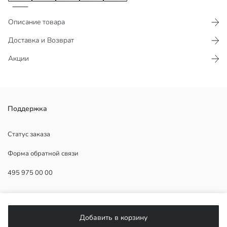
Описание товара
Доставка и Возврат
Акции
Майка для Мужское с круглым вырезом и коротким рукавом,
Поддержка
изготовленная из хлопковой ткани.
Статус заказа
Форма обратной связи
Основная Ткань:
495 975 00 00
Страна происхождения:
Продавец:
Бренд:
ПОМОЩЬ
Пол:
Форма:
Добавить в корзину
Ткань:
ЧаВо