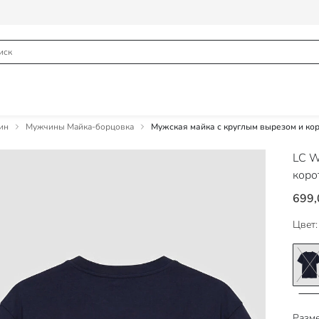
ин
Мужчины Майка-борцовка
Мужская майка с круглым вырезом и ко
LC W
коро
699,
Цвет:
Разме