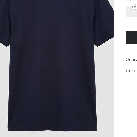
S
Опис
Доста