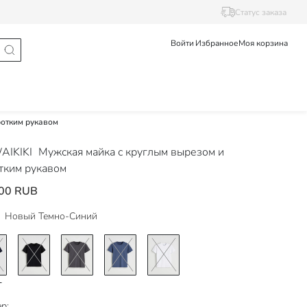
Статус заказа
Войти
Избранное
Моя корзина
ротким рукавом
AIKIKI
Мужская майка с круглым вырезом и
тким рукавом
00 RUB
Новый Темно-Синий
р: