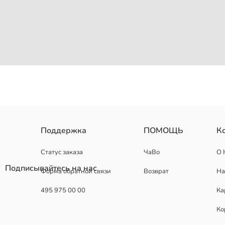
Мужская майка, выполненная с круглым вырезом и короткими рука
Поддержка
ПОМОЩЬ
К
Основная Ткань:
Рубчик:
Статус заказа
ЧаВо
О 
Продавец:
Подписывайтесь на нас
Форма обратной связи
Возврат
На
Бренд:
Пол:
495 975 00 00
Ка
Форма:
Ткань:
Ко
Толщина: