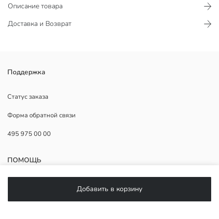
Описание товара
Доставка и Возврат
Мужская толстовка с капюшоном и длинными рукавами
Поддержка
выполнена из ткани интерлок. Имеет застежку-молнию, манжеты
и нижний край в рубчик.
Статус заказа
Форма обратной связи
495 975 00 00
Основная Ткань:
Страна происхождения:
Продавец:
ПОМОЩЬ
Бренд:
Пол:
Форма:
ЧаВо
Добавить в корзину
Ткань:
Возврат
Толщина:
Подписывайтесь на нас