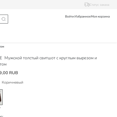
Статус заказа
Войти
Избранное
Моя корзина
том
DE
Мужской толстый свитшот с круглым вырезом и
том
9,00 RUB
Коричневый
р: