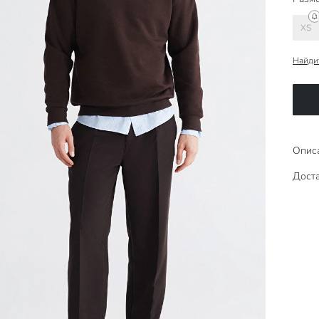
XS
Найди
Опис
Доста