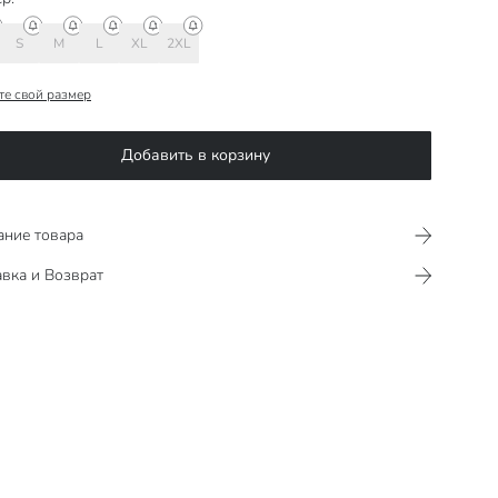
S
M
L
XL
2XL
те свой размер
Добавить в корзину
ание товара
вка и Возврат