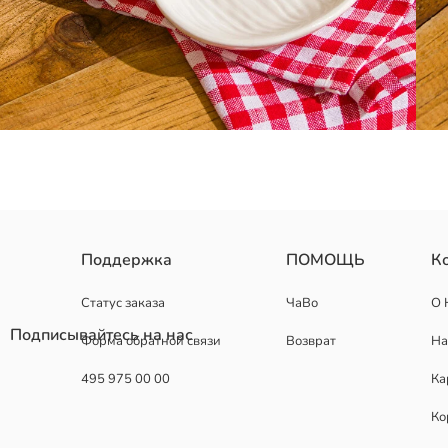
Чаша, выполненная в форме овоща, оформлена рельефной фактур
Поддержка
ПОМОЩЬ
К
Страна происхождения:
Продавец:
Статус заказа
ЧаВо
О 
Бренд:
Подписывайтесь на нас
Форма обратной связи
Возврат
На
Пол:
Узор:
495 975 00 00
Ка
Размер продукта:
Материал:
Ко
Коллекция:
Форма: