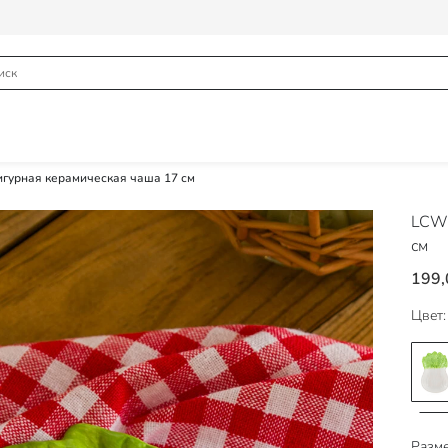
гурная керамическая чаша 17 см
LCW
см
199,
Цвет:
Разме