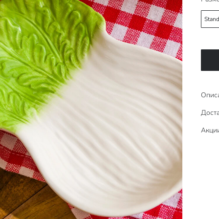
Stand
Опис
Доста
Акци