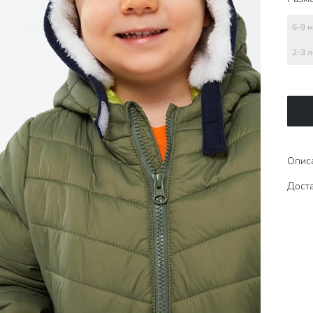
6-9 
2-3 л
Опис
Доста