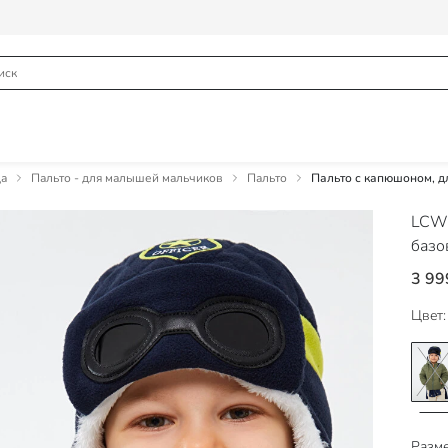
а
Пальто - для малышей мальчиков
Пальто
Пальто с капюшоном, д
LCW
базо
3 99
Цвет:
Разме