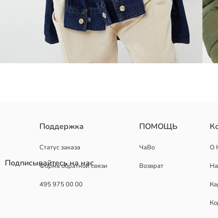
Поддержка
ПОМОЩЬ
К
Наполнитель:
Основная Ткань:
Подкладка:
Статус заказа
ЧаВо
О 
Страна происхождения:
Подписывайтесь на нас
Форма обратной связи
Возврат
На
Продавец:
Бренд:
495 975 00 00
Ка
Пол:
Форма:
Ко
Толщина:
Материал подкладки: