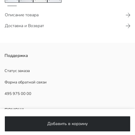
Описание товара
Доставка и Возврат
Мужской блейзер из ткани из льняной смеси с воротником куртки
Поддержка
и длинными рукавами. Застегивается на пуговицы и имеет
карманы спереди.
Статус заказа
Форма обратной связи
495 975 00 00
Основная Ткань:
Подкладка:
Страна происхождения:
ПОМОЩЬ
Продавец:
Бренд:
Добавить в корзину
Пол:
ЧаВо
Форма: