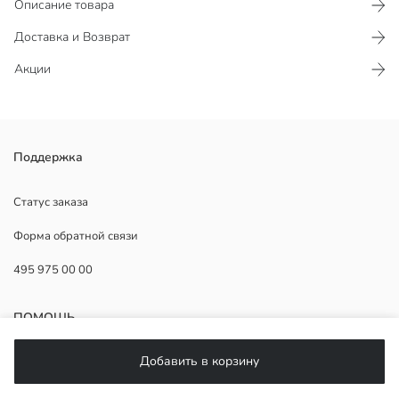
Описание товара
Доставка и Возврат
Акции
Платье для девочек, выполненное из 100% хлопковой ткани
Поддержка
поплин. С воротником и без рукавов, с застежкой на пуговицы
спереди, имеет дизайн с поясом и карманами.
Статус заказа
Основная Ткань:
Форма обратной связи
Страна происхождения:
Продавец:
495 975 00 00
Бренд:
Пол:
Форма:
ПОМОЩЬ
Ткань:
Добавить в корзину
ЧаВо
Возврат