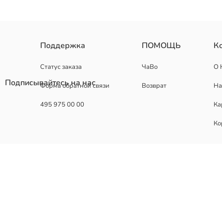
Поддержка
ПОМОЩЬ
К
Статус заказа
ЧаВо
О 
Подписывайтесь на нас
Форма обратной связи
Возврат
На
495 975 00 00
Ка
Ко