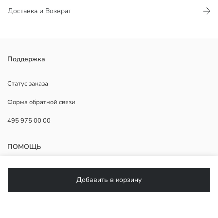
Доставка и Возврат
Рождественская корона помогает укладывать ваши волосы.
Поддержка
2. Материал:
Основной Материал:
Статус заказа
Продавец:
Форма обратной связи
Бренд:
Пол:
495 975 00 00
Узор:
Коллекция:
Форма:
ПОМОЩЬ
ЧаВо
Добавить в корзину
Возврат
Подписывайтесь на нас