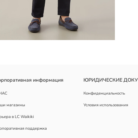
 оксфордской ткани. С застежкой на пуговицы спереди и одним ка
орпоративная информация
ЮРИДИЧЕСКИЕ ДОК
НАС
Конфиденциальность
ши магазины
Условия использования
рьера в LC Waikiki
рпоративная поддержка