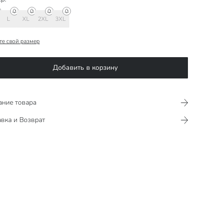
L
XL
2XL
3XL
те свой размер
Добавить в корзину
ание товара
вка и Возврат