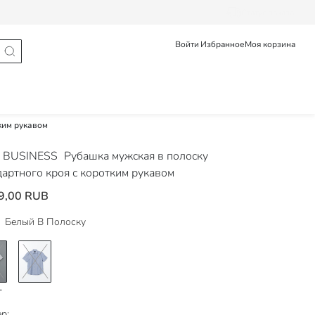
Статус заказа
Войти
Избранное
Моя корзина
ким рукавом
 BUSINESS
Рубашка мужская в полоску
дартного кроя с коротким рукавом
9,00 RUB
Белый В Полоску
р: