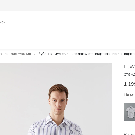
ашки -для мужчин
Рубашка мужская в полоску стандартного кроя с корот
LCW
стан
1 19
Цвет:
Разме