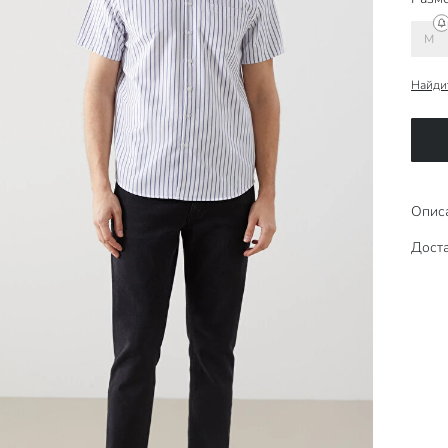
M
Найди
Опис
Доста