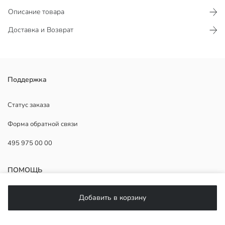
Описание товара
Доставка и Возврат
кимоно с завязкой, жаккардовая ткань.
Поддержка
Статус заказа
Форма обратной связи
Основная Ткань:
Страна происхождения:
495 975 00 00
Продавец:
Бренд:
Пол:
ПОМОЩЬ
Форма:
Ткань:
ЧаВо
Добавить в корзину
Возврат
Подписывайтесь на нас