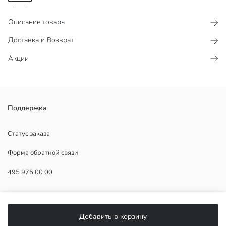
Описание товара
Доставка и Возврат
Акции
Поддержка
2.Ткань:
Основная Ткань:
Страна происхождения:
Статус заказа
Продавец:
Форма обратной связи
Бренд:
Пол:
495 975 00 00
Форма:
Ткань:
ПОМОЩЬ
Добавить в корзину
ЧаВо