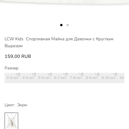
LCW Kids
Спортивная Майка для Девочки с Круглым
Вырезом
159,00 RUB
Размер:
3-4 лет
4-5 лет
5-6 лет
6-7 лет
7-8 лет
8-9 лет
9-10 лет
10-11
Цвет:
Экрю