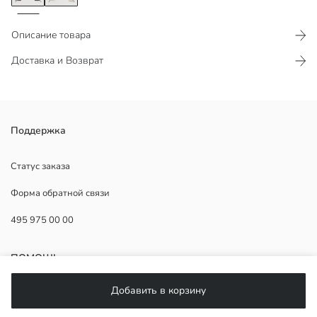
Описание товара
Доставка и Возврат
Поддержка
Статус заказа
Основная Ткань:
Форма обратной связи
Страна происхождения:
Продавец:
495 975 00 00
Бренд:
Пол:
Форма:
ПОМОЩЬ
Ткань:
Толщина:
Добавить в корзину
ЧаВо