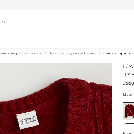
очки подростки Свитера
Девочки подростки Свитер
Свитер с круглым
LCW
трик
399,
Цвет:
Разме