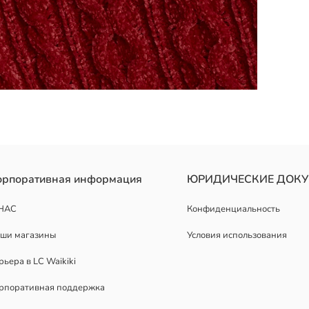
вленный из толстого трикотажа с узором "косы". Рукава и подол 
орпоративная информация
ЮРИДИЧЕСКИЕ ДОК
НАС
Конфиденциальность
ши магазины
Условия использования
рьера в LC Waikiki
рпоративная поддержка