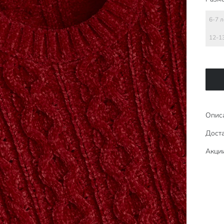
6-7 л
12-1
Опис
Доста
Акци