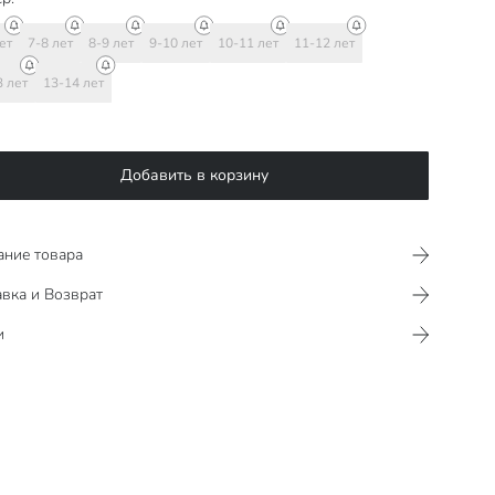
ет
7-8 лет
8-9 лет
9-10 лет
10-11 лет
11-12 лет
3 лет
13-14 лет
Добавить в корзину
ание товара
вка и Возврат
и