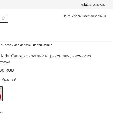
Статус заказа
Войти
Избранное
Моя корзина
 вырезом для девочек из трикотажа.
 Kids
Свитер с круглым вырезом для девочек из
отажа.
00 RUB
Красный
р: