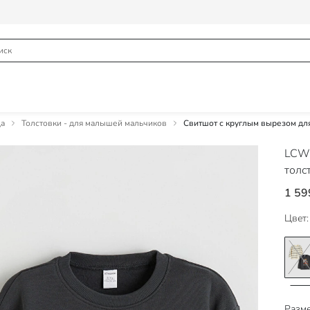
а
Толстовки - для малышей мальчиков
Свитшот с круглым вырезом для
LCW
толс
1 59
Цвет:
Разме