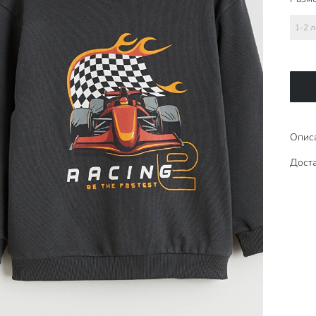
1-2 л
Опис
Доста