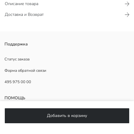
Описание товара
Доставка и Возврат
Женские брюки на высокой посадке, широкого кроя, из креповой
Поддержка
ткани. Свободного кроя и со складками спереди. Застёжка на
пуговицу и молнию.
Статус заказа
Форма обратной связи
495 975 00 00
Основная Ткань:
Страна происхождения:
Продавец:
ПОМОЩЬ
Бренд:
Пол:
Форма:
ЧаВо
Добавить в корзину
Толщина:
Возврат
фасон брюк:
Подписывайтесь на нас
Ткань: