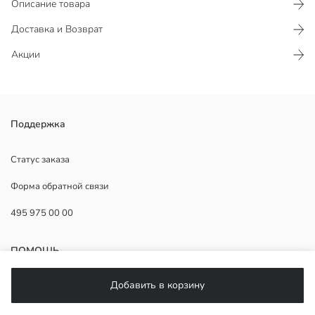
Описание товара
Доставка и Возврат
Акции
Поддержка
Основная Ткань:
Страна происхождения:
Продавец:
Статус заказа
Бренд:
Форма обратной связи
Пол:
Форма:
495 975 00 00
Ткань:
ПОМОЩЬ
Добавить в корзину
ЧаВо
Возврат