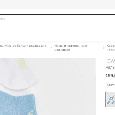
ки Нижнее белье и одежда для
Носки и колготки -для
Коро
мальчиков
носк
LCW
маль
199,
Цвет: