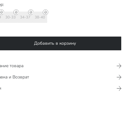
р:
9
30-33
34-37
38-40
Добавить в корзину
ание товара
вка и Возврат
и