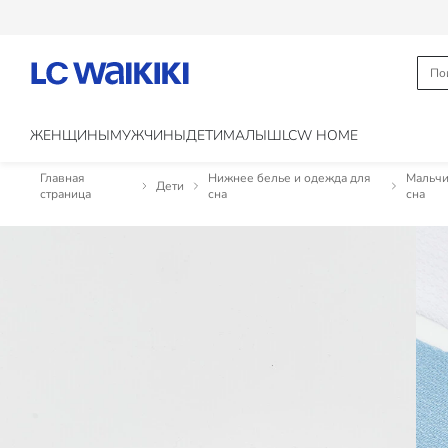
ЖЕНЩИНЫ
МУЖЧИНЫ
ДЕТИ
МАЛЫШ
LCW HOME
Главная
Нижнее белье и одежда для
Мальчи
Дети
страница
сна
сна