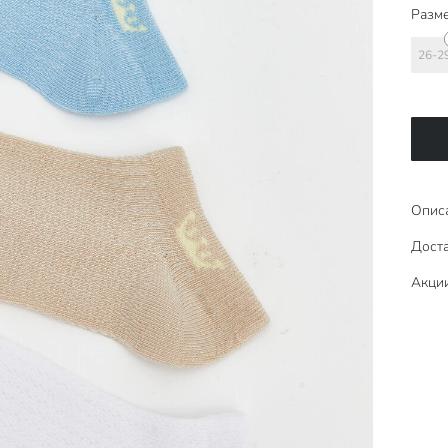
Разме
26-2
Опис
Доста
Акци