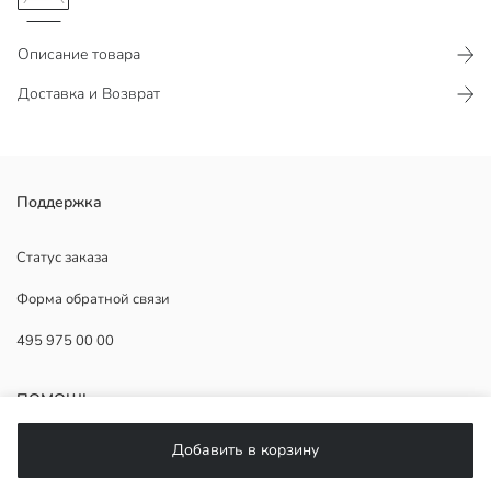
Описание товара
Доставка и Возврат
Ткань смесь хлопка
Поддержка
Статус заказа
Форма обратной связи
2.Ткань:
Основная Ткань:
495 975 00 00
Страна происхождения:
Продавец:
Бренд:
ПОМОЩЬ
Пол:
Форма:
Добавить в корзину
Ткань:
ЧаВо
Толщина: