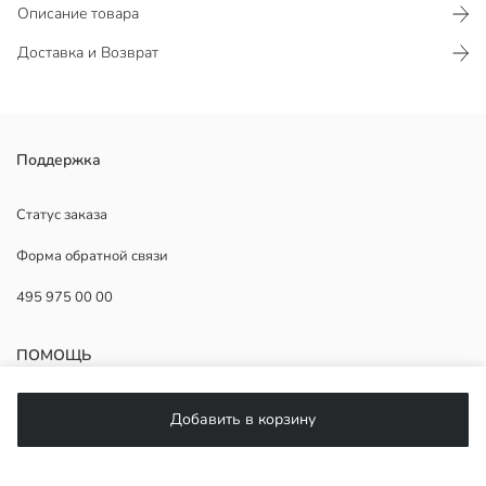
Описание товара
Доставка и Возврат
Женская футболка с круглым вырезом и коротким рукавом имеет
Поддержка
экстра узкий крой и изготовлена из ткани кашкорсе.
Статус заказа
Форма обратной связи
Основная Ткань:
495 975 00 00
Страна происхождения:
Продавец:
Бренд:
ПОМОЩЬ
Пол:
Форма:
Ткань:
ЧаВо
Добавить в корзину
Толщина:
Возврат
Подписывайтесь на нас