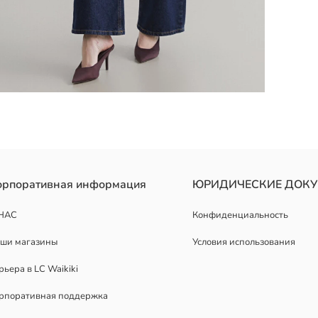
ереди. Имеет кружевную отделку на рукаве, завязку и оборку на 
орпоративная информация
ЮРИДИЧЕСКИЕ ДОК
НАС
Конфиденциальность
ши магазины
Условия использования
рьера в LC Waikiki
рпоративная поддержка