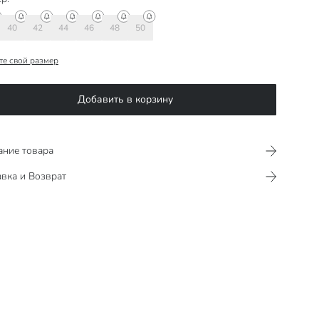
40
42
44
46
48
50
те свой размер
Добавить в корзину
ание товара
вка и Возврат