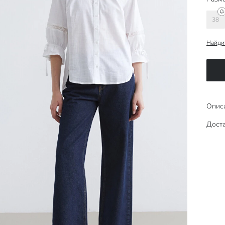
38
Найди
Опис
Доста