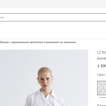
башка с кружевными деталями и рукавами на завязках.
LCW
рука
1 59
Цвет:
Разме