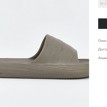
36-3
Опис
Доста
Акци