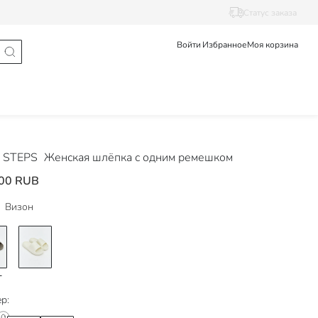
Статус заказа
Войти
Избранное
Моя корзина
 STEPS
Женская шлёпка с одним ремешком
00 RUB
Визон
р: