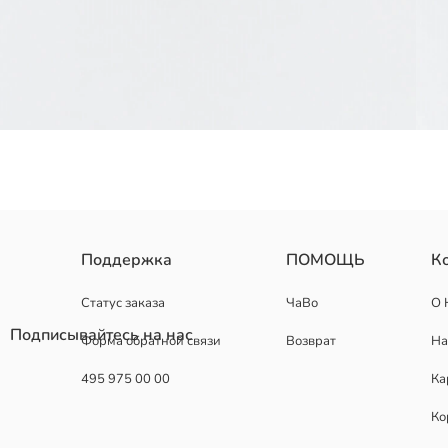
Женская шлёпка с цельным дизайном, широким ремешком и открыт
Поддержка
ПОМОЩЬ
К
Страна происхождения:
Продавец:
Статус заказа
ЧаВо
О 
Бренд:
Подписывайтесь на нас
Форма обратной связи
Возврат
На
Пол:
Узор:
495 975 00 00
Ка
Вид носка обуви:
Ко