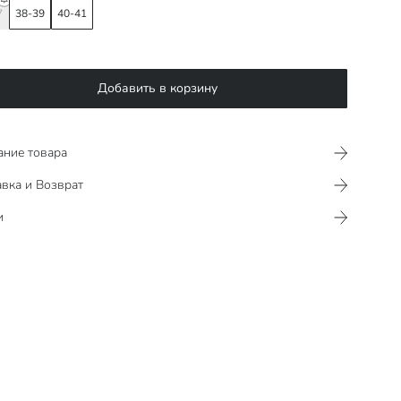
7
38-39
40-41
Добавить в корзину
ание товара
вка и Возврат
и