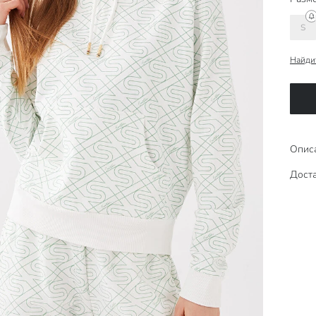
S
Найди
Опис
Доста