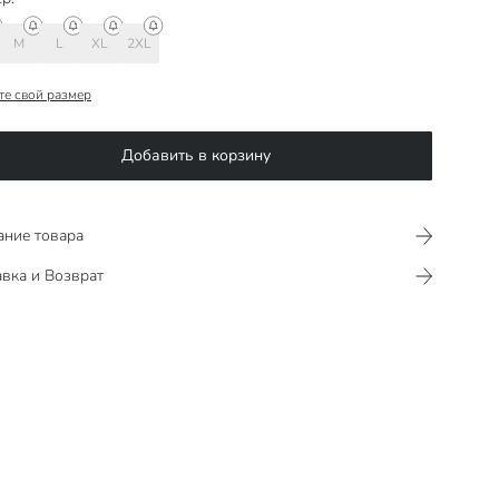
M
L
XL
2XL
те свой размер
Добавить в корзину
ание товара
вка и Возврат