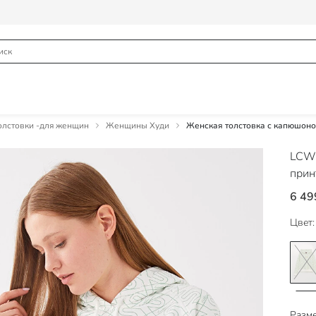
лстовки -для женщин
Женщины Худи
Женская толстовка с капюшоно
LCW
прин
6 49
Цвет:
Разме