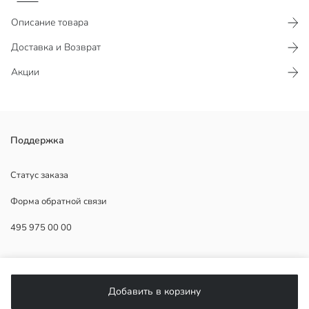
Описание товара
Доставка и Возврат
Акции
Брюки стандартного кроя для женщин, пояс полностью
Поддержка
эластичный. Имеют боковые карманы и прямой крой штанин.
Статус заказа
Форма обратной связи
Основная Ткань:
495 975 00 00
Страна происхождения:
Продавец:
Бренд:
ПОМОЩЬ
Пол:
Форма:
Добавить в корзину
Ткань:
ЧаВо