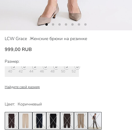
LCW Grace
Женские брюки на резинке
999,00 RUB
Размер:
40
42
44
46
48
50
52
Найдите свой размер
Цвет:
Коричневый