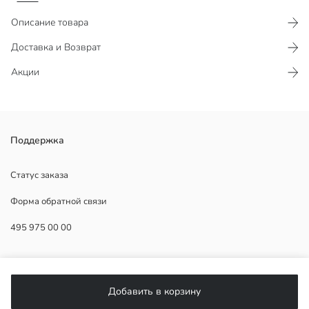
Описание товара
Доставка и Возврат
Акции
Женские спортивные джоггеры с эластичным поясом и
Поддержка
регулируемым шнурком, двумя боковыми карманами и манжетами
по низу штанин.
Статус заказа
Форма обратной связи
495 975 00 00
Основная Ткань:
Страна происхождения:
Продавец:
ПОМОЩЬ
Бренд:
Пол:
Добавить в корзину
Форма:
ЧаВо