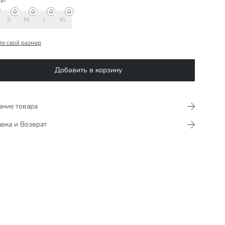
S
M
L
XL
те свой размер
Добавить в корзину
ание товара
вка и Возврат