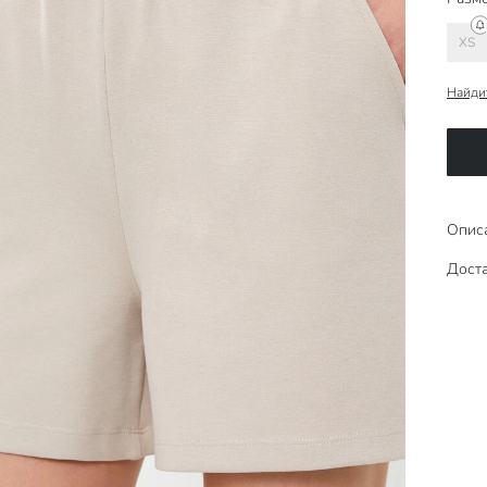
XS
Найди
Опис
Доста