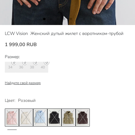
LCW Vision
Женский дутый жилет с воротником-трубой
1 999,00 RUB
Размер:
34
36
38
40
Найдите свой размер
Цвет:
Розовый