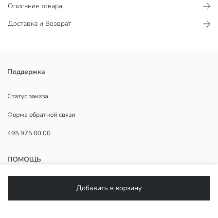
Описание товара
Доставка и Возврат
Женский дутый жилет с высоким воротником и без рукавов имеет
Поддержка
горизонтальную стёжку. Имеет застёжку-молнию спереди и
боковые карманы.
Статус заказа
Форма обратной связи
495 975 00 00
Наполнитель:
Основная Ткань:
Подкладка:
ПОМОЩЬ
Страна происхождения:
Продавец:
Бренд:
ЧаВо
Добавить в корзину
Пол:
Возврат
Материал подкладки:
Подписывайтесь на нас
Длина: