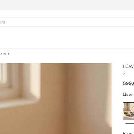
 из 2
LCW
2
599,
Цвет:
Разме