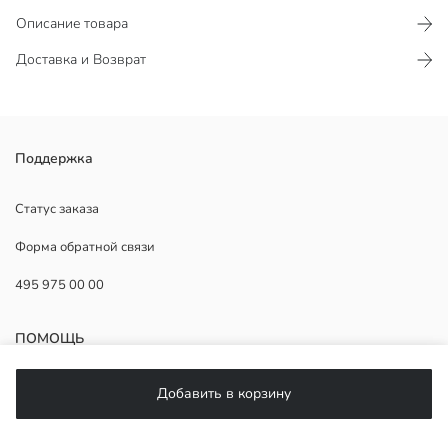
Описание товара
Доставка и Возврат
Футболка для девочек стандартного кроя с круглым вырезом и
Поддержка
длинным рукавом, выполнена из 100% хлопковой джерси ткани
Основная Ткань:
Статус заказа
Страна происхождения:
Форма обратной связи
Продавец:
Бренд:
495 975 00 00
Пол:
Форма:
Ткань:
ПОМОЩЬ
Толщина:
ЧаВо
Добавить в корзину
Возврат
Подписывайтесь на нас