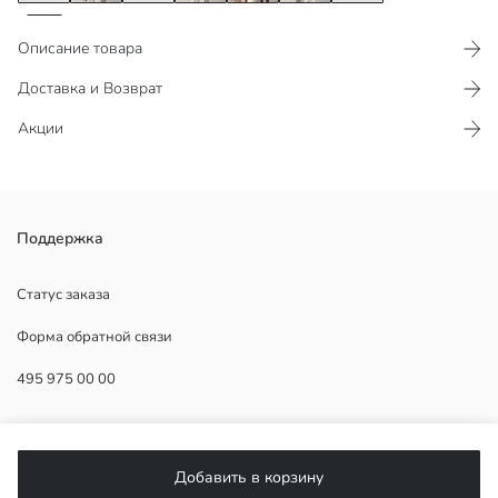
Описание товара
Доставка и Возврат
Акции
Эта рубашка для мальчиков с воротником-стойкой и короткими
Поддержка
рукавами, выполненная из 100% хлопка, имеет застежку на
пуговицы спереди.
Статус заказа
Основная Ткань:
Форма обратной связи
Страна происхождения:
Продавец:
495 975 00 00
Бренд:
Пол:
Форма:
ПОМОЩЬ
Толщина:
Добавить в корзину
ЧаВо