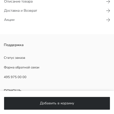
Описание товара
Доставка и Возврат
Акции
Сшита из хлопковой ткани поплин, блузка для девочек с круглым
Поддержка
вырезом и без рукавов. По бокам имеются завязки, а сзади
застёжка-молния.
Статус заказа
Основная Ткань:
Форма обратной связи
Продавец:
Бренд:
495 975 00 00
Пол:
Форма:
Ткань:
ПОМОЩЬ
Толщина:
Длина:
Добавить в корзину
ЧаВо
Возврат