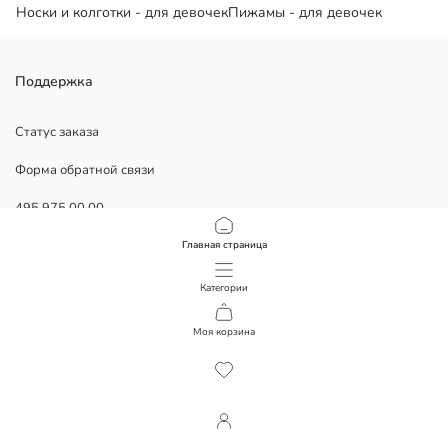
Носки и колготки - для девочек
Пижамы - для девочек
Поддержка
Статус заказа
Форма обратной связи
495 975 00 00
Главная страница
ПОМОЩЬ
Категории
ЧаВо
Моя корзина
1
/
163
Возврат
Подписывайтесь на нас
Корпоративная информация