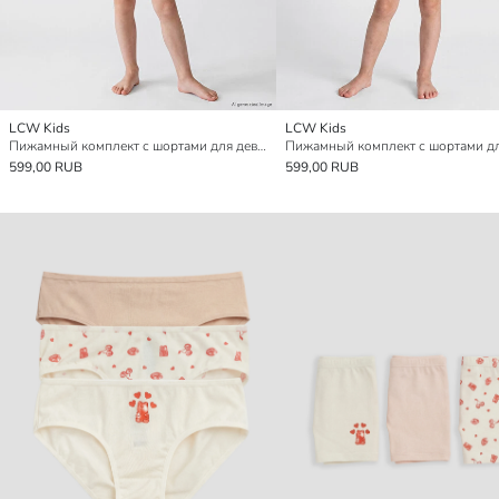
LCW Kids
LCW Kids
Пижамный комплект с шортами для девочек с круглым вырезом
599,00 RUB
599,00 RUB