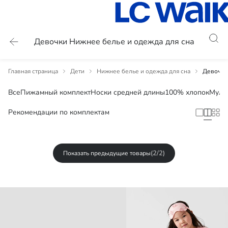
Девочки Нижнее белье и одежда для сна
Главная страница
Дети
Нижнее белье и одежда для сна
Девочки
Все
Пижамный комплект
Носки средней длины
100% хлопок
Муль
Рекомендации по комплектам
(2/2)
Показать предыдущие товары