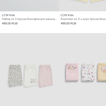
LCW Kids
LCW Kids
Набор из 3 трусов-боксеров для малышек девочек с цветочным узором
499,00 RUB
499,00 RUB