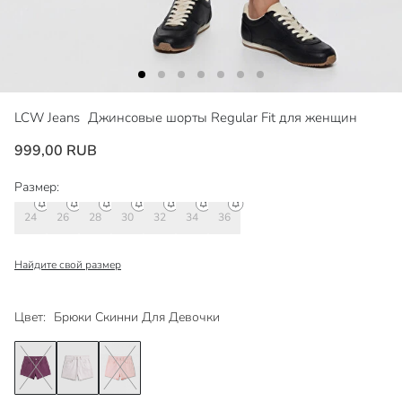
LCW Jeans
Джинсовые шорты Regular Fit для женщин
999,00 RUB
Размер:
24
26
28
30
32
34
36
Найдите свой размер
Цвет:
Брюки Скинни Для Девочки