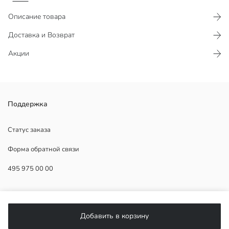
Описание товара
Доставка и Возврат
Акции
Женские джинсовые шорты с высокой посадкой из денима из
Поддержка
100% хлопка, с пятью карманами, застёжкой на молнию и
пуговицу.
Статус заказа
Форма обратной связи
495 975 00 00
Основная Ткань:
Страна происхождения:
Продавец:
ПОМОЩЬ
Бренд:
Пол:
Добавить в корзину
Форма:
ЧаВо