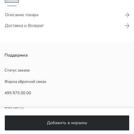
Описание товара
Доставка и Возврат
Поддержка
Статус заказа
Основная Ткань:
Форма обратной связи
Страна происхождения:
Продавец:
495 975 00 00
Бренд:
Пол:
Форма:
ПОМОЩЬ
Ткань:
Толщина:
Добавить в корзину
Длина:
ЧаВо
Посадка: