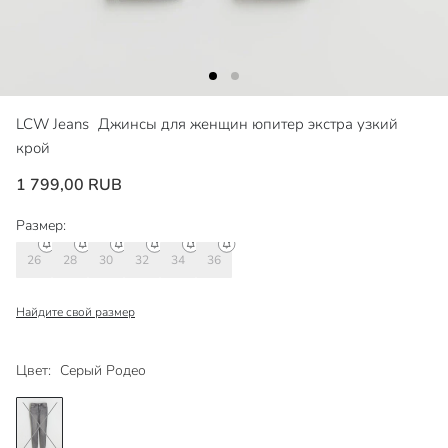
LCW Jeans
Джинсы для женщин юпитер экстра узкий
крой
1 799,00 RUB
Размер:
26
28
30
32
34
36
Найдите свой размер
Цвет:
Серый Родео