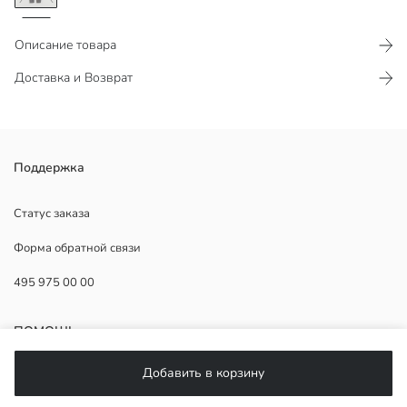
Описание товара
Доставка и Возврат
Супер скинни; имеет самую узкую посадку, облегает от талии до
Поддержка
щиколотки. Его сверхгибкая структура ткани обеспечивает
комфорт и свободу движений в течение дня.
Статус заказа
Основная Ткань:
Форма обратной связи
Страна происхождения:
495 975 00 00
Продавец:
Бренд:
Пол:
ПОМОЩЬ
Форма:
Ткань:
Добавить в корзину
Посадка:
ЧаВо
фасон брюк: