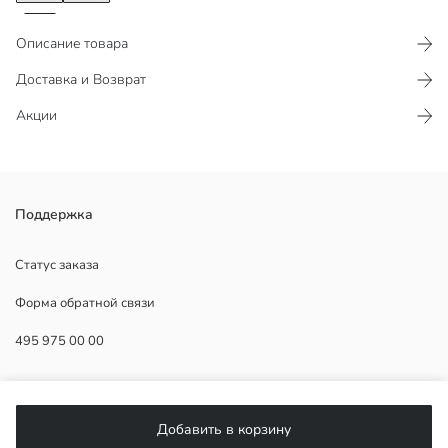
Описание товара
Доставка и Возврат
Акции
Футболка для девочек с круглым вырезом и коротким рукавом,
Поддержка
выполнена из джерси из 100% хлопка. Имеет узор с бантиками.
Основная Ткань:
Статус заказа
Страна происхождения:
Форма обратной связи
Продавец:
Бренд:
495 975 00 00
Пол:
Форма:
Ткань:
ПОМОЩЬ
Толщина:
Добавить в корзину
ЧаВо