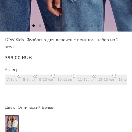
LCW Kids
Футболка для девочек с принтом, набор из 2
штук
399,00 RUB
Размер:
7-8 лет
8-9 лет
9-10 лет
10-11 лет
11-12 лет
12-13 лет
13-14 л
Цвет:
Оптический Белый